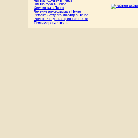
Чистка подушек в Пензе
Чистка пуха в Пензе
Химчистка в Пензе
Лечение алкоголизма в Пензе
Ремонт и отделка квартир в Пензе
Ремонт и отделка офисов в Пензе
Полимерные полы