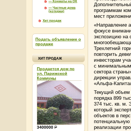
— Конматы на ОК
Дополнительный
— Частные дома
программам ком
(котеджи)
мест приложени
Хит продаж
«Направление а
фокусе внимани
экспозицию на 
Подать объявление о
многообещающи
продаже
Трехлетний гор
повторить деве
ХИТ ПРОДАЖ
инвесторам уча
с минимальным 
Продается дом по
сектора страны
ул. Парижской
дирекции упра
Коммуны
Агентство недвижимости в Пензе. ООО “Семиключ
«Альфа-Капита
Текущий объем п
О нас
Новые товары
порядка 899 тыс
374 тыс. кв. м.
который экспер
объектов в пер
потенциальную 
реализации прое
3400000
Р