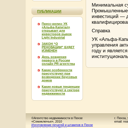
Минимальная с
Промышленные п
ПУБЛИКАЦИИ
инвестиций — д
квалифицирова
Пресс-релиз: УК
«Альфа-Капитал»
Справка
открывает для
инвесторов рынок
Light Industrial
УК «Альфа-Капи
ЗАКОН “О
управления акт
РЕНОВАЦИИ” БУДЕТ
году и являетс
ИЗМЕНЕН
институциональ
День рождения
первого в России
онлайн PR-агентства
Какие особенности
присутствуют при
возведении брусовых
домов
Какие новые тенденции
присутствуют в секторе
недвижимости
©Агентство недвижимости в Пензе
г. Пенза,
«Семиключье», 2010
email: re
Изготовление печатей и штампов в Пензе