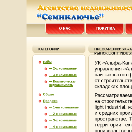
КАТЕГОРИИ
ПРЕСС-РЕЛИЗ: УК 
РЫНОК LIGHT INDUS
Найм
УК «Альфа-Капи
управления «А
— 2-х комнатные
паи закрытого 
— 3-х комнатные
от строительст
— Коммерческая
недвижимость
складских площ
Общее
Рассматриваем
на строительст
Продажа
light industria
— 1-на комнатные
и средних прои
— 2-х комнатные
пространстве. 
— 3-х комнатные
территории техн
— 4-х комнатные
производствен