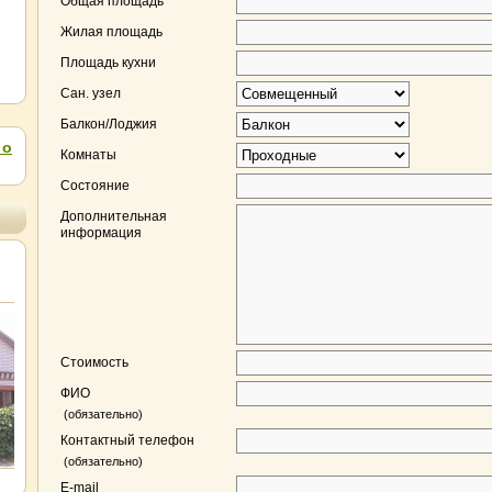
Общая площадь
Жилая площадь
Площадь кухни
Сан. узел
Балкон/Лоджия
 о
Комнаты
Состояние
Дополнительная
информация
и в Пензе. ООО “Семиключье”
Стоимость
Новые товары
Партнеры
Доставка
ФИО
(обязательно)
Контактный телефон
(обязательно)
E-mail