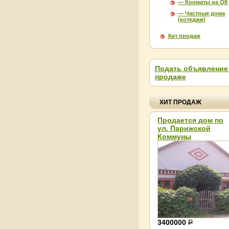
— Конматы на ОК
— Частные дома
(котеджи)
Хит продаж
Подать объявление
продаже
ХИТ ПРОДАЖ
Продается дом по
ул. Парижской
Коммуны
Агентство недвижимост
О нас
3400000
Р