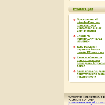
ПУБЛИКАЦИИ
Пресс-релиз: УК
«Альфа-Капитал»
открывает для
инвесторов рынок
Light Industrial
ЗАКОН “О
РЕНОВАЦИИ” БУДЕТ
ИЗМЕНЕН
День рождения
первого в России
онлайн PR-агентства
Какие особенности
присутствуют при
возведении брусовы
домов
Какие новые тенден
присутствуют в секто
недвижимости
©Агентство недвижимости в П
«Семиключье», 2010
Изготовление печатей и штам