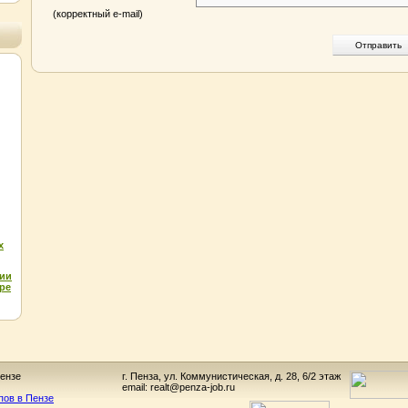
(корректный e-mail)
х
ции
ре
ензе
г. Пенза, ул. Коммунистическая, д. 28, 6/2 этаж
email: realt@penza-job.ru
пов в Пензе