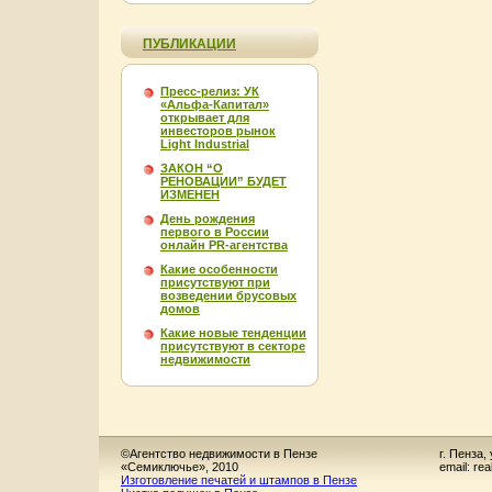
ПУБЛИКАЦИИ
Пресс-релиз: УК
«Альфа-Капитал»
открывает для
инвесторов рынок
Light Industrial
ЗАКОН “О
РЕНОВАЦИИ” БУДЕТ
ИЗМЕНЕН
День рождения
первого в России
онлайн PR-агентства
Какие особенности
присутствуют при
возведении брусовых
домов
Какие новые тенденции
присутствуют в секторе
недвижимости
©Агентство недвижимости в Пензе
г. Пенза,
«Семиключье», 2010
email: re
Изготовление печатей и штампов в Пензе