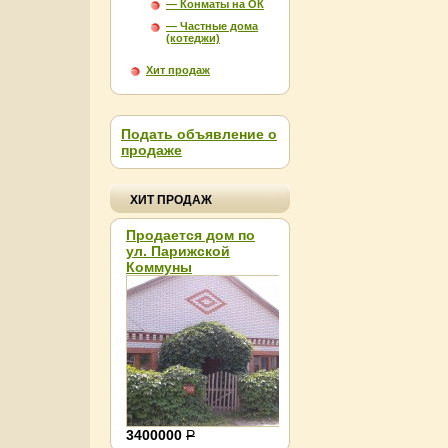
— Конматы на ОК
— Частные дома
(котеджи)
Хит продаж
Подать объявление о
продаже
ХИТ ПРОДАЖ
Продается дом по
ул. Парижской
Коммуны
Агентство недвижимости в Пензе. ООО “Семиключ
О нас
Новые товары
3400000
Р