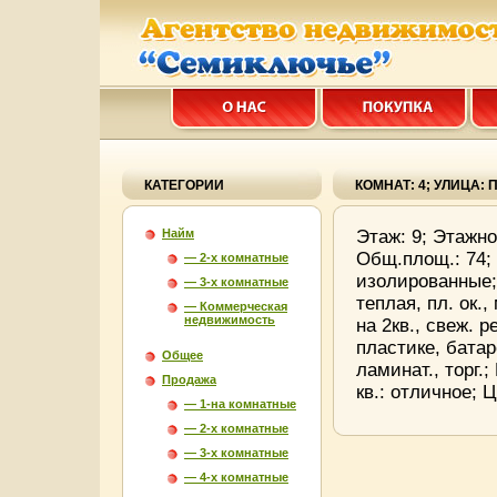
КАТЕГОРИИ
КОМНАТ: 4; УЛИЦА:
Найм
Этаж: 9; Этажно
Общ.площ.: 74; 
— 2-х комнатные
изолированные;
— 3-х комнатные
теплая, пл. ок.,
— Коммерческая
недвижимость
на 2кв., свеж. 
пластике, батар
Общее
ламинат., торг.
Продажа
кв.: отличное; Ц
— 1-на комнатные
— 2-х комнатные
— 3-х комнатные
— 4-х комнатные