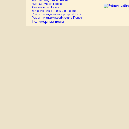
Чистка подушек в Пензе
Чистка пуха в Пензе
Химчистка в Пензе
Лечение алкоголизма в Пензе
Ремонт и отделка квартир в Пензе
Ремонт и отделка офисов в Пензе
Полимерные полы