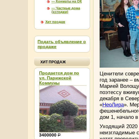
— Конматы на ОК
— Частные дома
(котеджи)
Хит продаж
Подать объявление о
продаже
ХИТ ПРОДАЖ
Продается дом по
Ценители совре
ул. Парижской
год заранее – 
Коммуны
Агентство недвижимости в Пензе. ООО “Семиключ
Марией Волощу
поэтессу вживу
декабря в Север
О нас
Новые товары
«
НеоЛира
». Ме
фешенебельного
дом 1, начало в
Уходящий 2020 
неизгладимые с
3400000
Р
хотят проводить