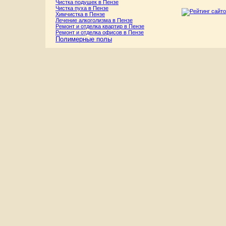
Чистка подушек в Пензе
Чистка пуха в Пензе
Химчистка в Пензе
Лечение алкоголизма в Пензе
Ремонт и отделка квартир в Пензе
Ремонт и отделка офисов в Пензе
Полимерные полы