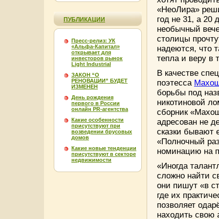
«НеоЛира» реши
год не 31, а 20
ПУБЛИКАЦИИ
необычный вече
столицы прочту
Пресс-релиз: УК
«Альфа-Капитал»
надеются, что 
открывает для
тепла и веру в 
инвесторов рынок
Light Industrial
В качестве спе
ЗАКОН “О
РЕНОВАЦИИ” БУДЕТ
поэтесса
Махо
ИЗМЕНЕН
борьбы под наз
День рождения
никотиновой ло
первого в России
онлайн PR-агентства
сборник «Махош
Какие особенности
адресован не де
присутствуют при
сказки бывают 
возведении брусовых
домов
«Полночный раз
Какие новые тенденции
номинацию на п
присутствуют в секторе
недвижимости
«Иногда талант
сложно найти с
они пишут «в с
где их практиче
позволяет одар
находить свою 