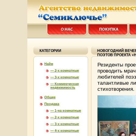
КАТЕГОРИИ
НОВОГОДНИЙ ВЕЧЕР
ПОЭТОВ ПРОЕКТА «
Найм
Резиденты прое
проводить мрачн
— 2-х комнатные
любителей поэз
— 3-х комнатные
талантливые ли
— Коммерческая
недвижимость
стихотворения.
Общее
Продажа
— 1-на комнатные
— 2-х комнатные
— 3-х комнатные
— 4-х комнатные